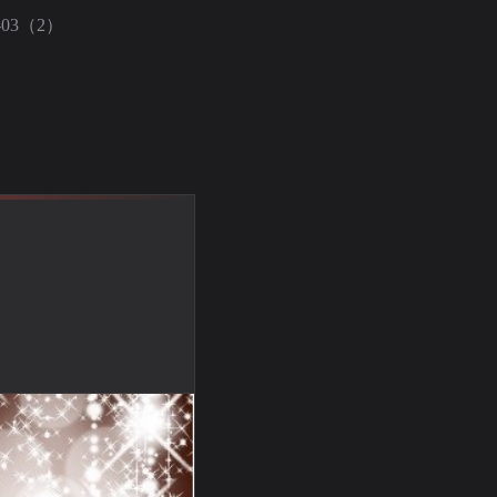
4-03（2）