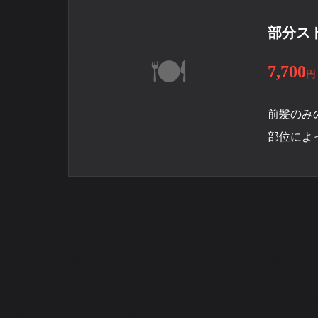
部分ス
7,700
円
前髪のみ
部位によ